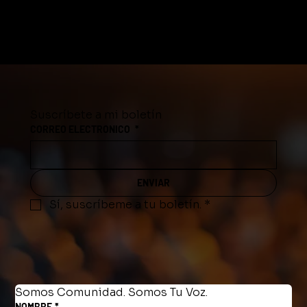
Suscríbete a mi boletín
CORREO ELECTRONICO
*
ENVIAR
Sí, suscríbeme a tu boletín.
*
Somos Comunidad. Somos Tu Voz.
NOMBRE
*