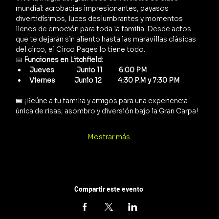
mundial: acrobacias impresionantes, payasos 
divertidísimos, luces deslumbrantes y momentos 
llenos de emoción para toda la familia. Desde actos 
que te dejarán sin aliento hasta las maravillas clásicas 
del circo, el Circo Pages lo tiene todo.
📅 
Funciones en Litchfield:
Jueves               Junio 11           6:00 PM
Viernes             Junio 12           4:30 P.M y 7:30 PM      
🎟️ ¡Reúne a tu familia y amigos para una experiencia 
única de risas, asombro y diversión bajo la Gran Carpa!
Mostrar más
Compartir este evento