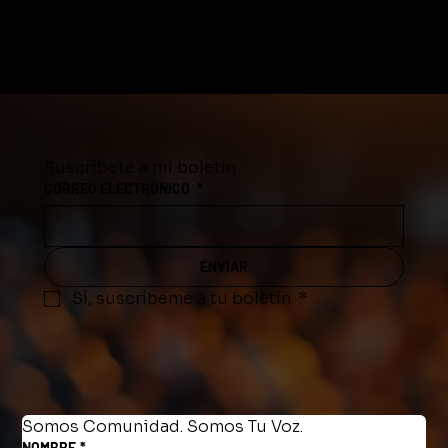
Suscríbete a mi boletín
CORREO ELECTRONICO
*
ENVIAR
Sí, suscríbeme a tu boletín.
*
Somos Comunidad. Somos Tu Voz.
NOMBRE
*