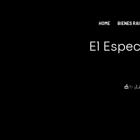
HOME
BIENES RA
El Espec
🎪✨ ¡L