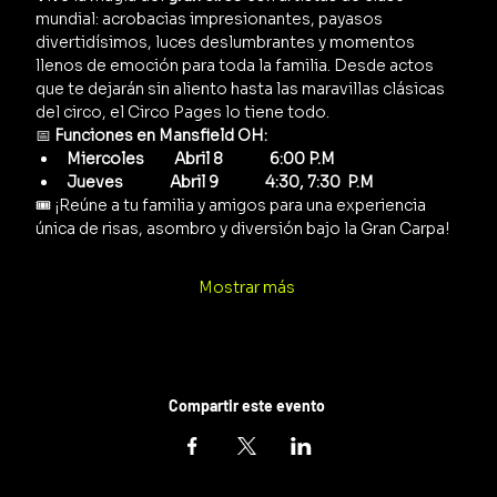
mundial: acrobacias impresionantes, payasos 
divertidísimos, luces deslumbrantes y momentos 
llenos de emoción para toda la familia. Desde actos 
que te dejarán sin aliento hasta las maravillas clásicas 
del circo, el Circo Pages lo tiene todo.
📅 
Funciones en Mansfield OH:
Miercoles         Abril 8              6:00 P.M
Jueves              Abril 9              4:30, 7:30  P.M
🎟️ ¡Reúne a tu familia y amigos para una experiencia 
única de risas, asombro y diversión bajo la Gran Carpa!
Mostrar más
Compartir este evento