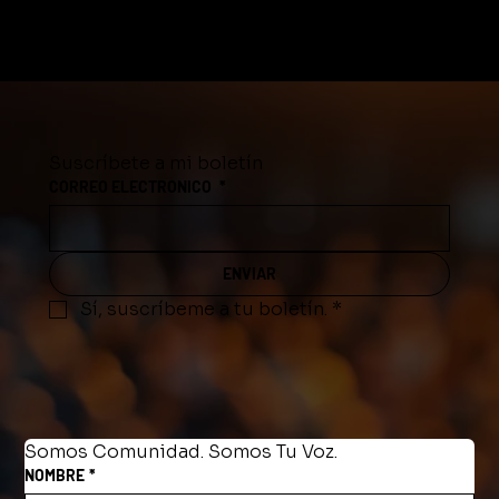
Suscríbete a mi boletín
CORREO ELECTRONICO
*
ENVIAR
Sí, suscríbeme a tu boletín.
*
Somos Comunidad. Somos Tu Voz.
NOMBRE
*