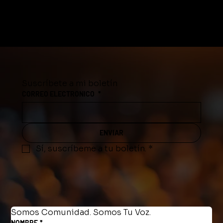
Suscríbete a mi boletín
CORREO ELECTRONICO
*
ENVIAR
Sí, suscríbeme a tu boletín.
*
Somos Comunidad. Somos Tu Voz.
NOMBRE
*