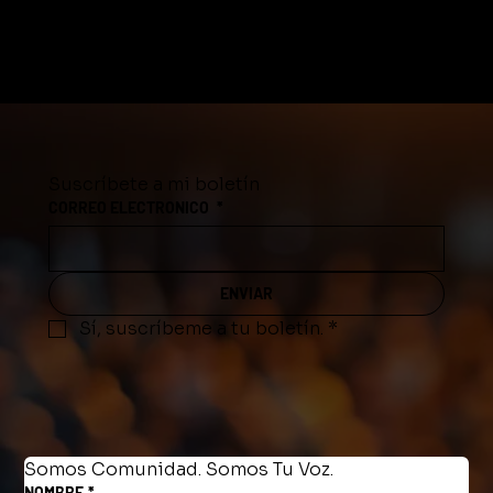
Suscríbete a mi boletín
CORREO ELECTRONICO
*
ENVIAR
Sí, suscríbeme a tu boletín.
*
Somos Comunidad. Somos Tu Voz.
NOMBRE
*