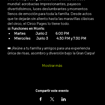
mundial: acrobacias impresionantes, payasos 
divertidísimos, luces deslumbrantes y momentos 
llenos de emoción para toda la familia. Desde actos 
que te dejarán sin aliento hasta las maravillas clásicas 
del circo, el Circo Pages lo tiene todo.
📅 
Funciones en Morris:
Martes              Junio 2            6:00 PM
Miercoles        Junio 3            4:30 P.M y 7:30 PM      
🎟️ ¡Reúne a tu familia y amigos para una experiencia 
única de risas, asombro y diversión bajo la Gran Carpa!
Mostrar más
Compartir este evento