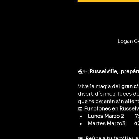
Logan Co
🎪✨ 
¡Russelville,  prepá
Vive la magia del 
gran c
divertidísimos, luces d
que te dejarán sin alient
📅 
Funciones en Russelvi
Lunes Marzo 2         
Martes Marzo3       4:
🎟️ ¡Reúne a tu familia 