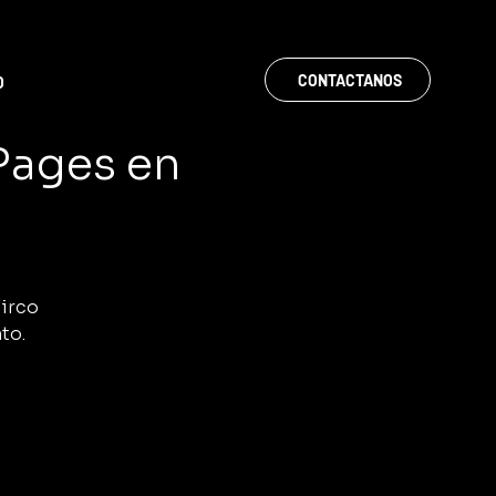
CONTACTANOS
O
 Pages en
Circo
to.