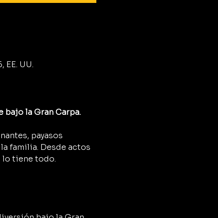
, EE. UU.
e bajo la Gran Carpa.
onantes, payasos 
a familia. Desde actos 
 lo tiene todo.
diversión bajo la Gran 