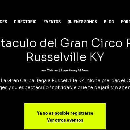
ICES
DIRECTORIO
EVENTOS
QUIENES SOMOS
BLOG
FOR
taculo del Gran Circo
Russelville KY
mar 03 de mar
  |  
Logan County AG Arena
¡La Gran Carpa llega a Russelville KY! No te pierdas el 
ges y su espectáculo inolvidable que te dejará sin alien
Ya no es posible registrarse
Ver otros eventos