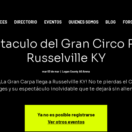
ICES
DIRECTORIO
EVENTOS
QUIENES SOMOS
BLOG
FOR
taculo del Gran Circo
Russelville KY
mar 03 de mar
  |  
Logan County AG Arena
¡La Gran Carpa llega a Russelville KY! No te pierdas el 
ges y su espectáculo inolvidable que te dejará sin alien
Ya no es posible registrarse
Ver otros eventos