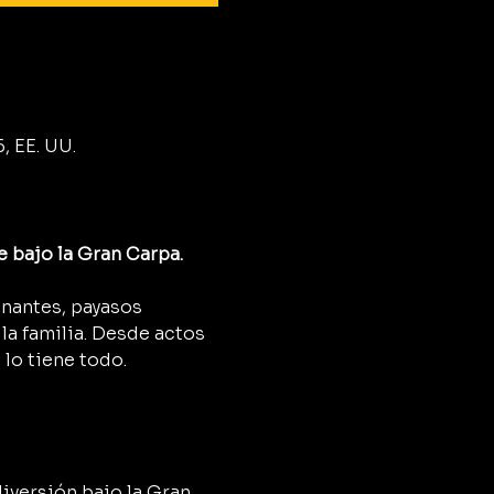
, EE. UU.
e bajo la Gran Carpa.
onantes, payasos 
a familia. Desde actos 
 lo tiene todo.
diversión bajo la Gran 