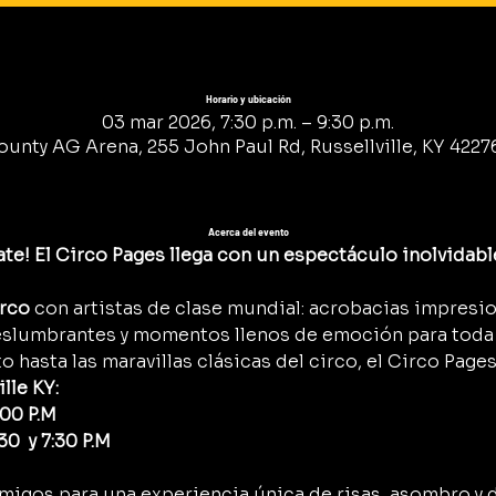
Horario y ubicación
03 mar 2026, 7:30 p.m. – 9:30 p.m.
unty AG Arena, 255 John Paul Rd, Russellville, KY 42276
Acerca del evento
rate! El Circo Pages llega con un espectáculo inolvidabl
irco
 con artistas de clase mundial: acrobacias impresi
eslumbrantes y momentos llenos de emoción para toda l
o hasta las maravillas clásicas del circo, el Circo Pages
lle KY:
7:00 P.M
30  y 7:30 P.M
y amigos para una experiencia única de risas, asombro y 