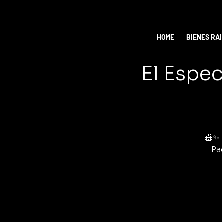
HOME
BIENES RA
El Espec
🎪✨ 
Pa