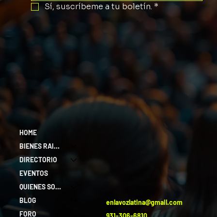
Sí, suscríbeme a tu boletín.
*
HOME
BIENES RAICES
DIRECTORIO
EVENTOS
QUIENES SOMOS
BLOG
enlavozlatina@gmail.com
FORO
931-306-6810