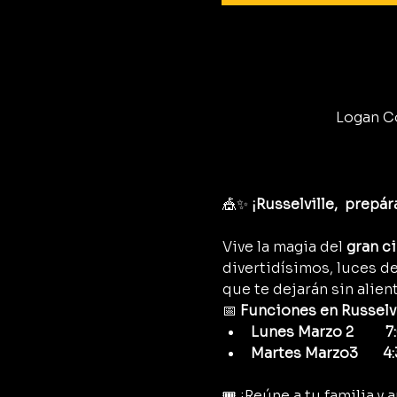
Logan Co
🎪✨ 
¡Russelville,  prepá
Vive la magia del 
gran c
divertidísimos, luces d
que te dejarán sin alient
📅 
Funciones en Russelvi
Lunes Marzo 2         
Martes Marzo3       4:
🎟️ ¡Reúne a tu familia 