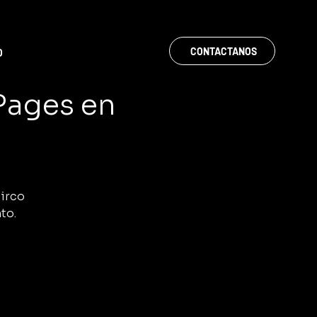
CONTACTANOS
O
 Pages en
Circo
to.