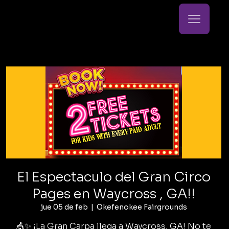
El Espectaculo del Gran Circo
Pages en Waycross , GA!!
jue 05 de feb
  |  
Okefenokee Fairgrounds
🎪✨ ¡La Gran Carpa llega a Waycross, GA! No te