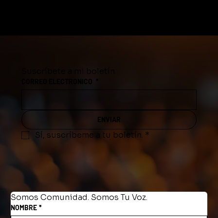
Suscríbete a mi boletín
CORREO ELECTRONICO
*
ENVIAR
Sí, suscríbeme a tu boletín.
*
Somos Comunidad. Somos Tu Voz.
NOMBRE
*