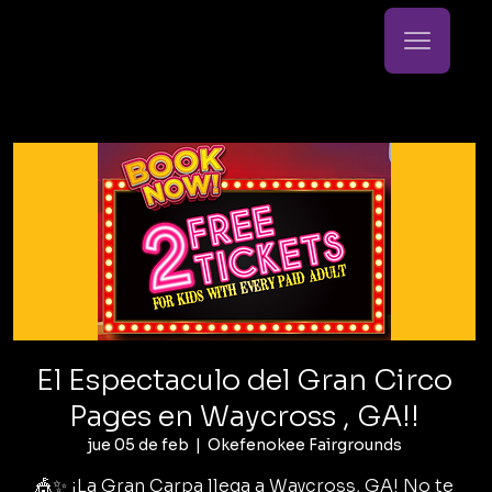
El Espectaculo del Gran Circo
Pages en Waycross , GA!!
jue 05 de feb
  |  
Okefenokee Fairgrounds
🎪✨ ¡La Gran Carpa llega a Waycross, GA! No te