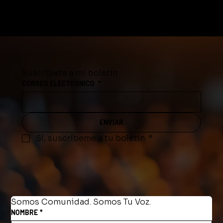
Suscríbete a mi boletín
CORREO ELECTRONICO
*
ENVIAR
Sí, suscríbeme a tu boletín.
*
Somos Comunidad. Somos Tu Voz.
NOMBRE
*